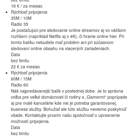
16 €
/ za mesiac
Rýchlosť pripojenia
35M / 10M
Radio 35
Je postačujúci pre sledovanie online streamov aj vo väčšom
rozlíšení (napríklad Netflix aj v 4K), či hranie online hier. Pri
tomto balíku nebudete mať problém ani pri súčasnom
sledovaní online obsahu na viacerých zariadeniach.
Data
bez limitu
22 €
za mesiac
Rýchlosť pripojenia
60M / 15M
Radio 60
Náš najpredávanejší balík v poslednej dobe. Je to správna
voľba pre veľké domácnosti či rodiny s „Gamermi“ poprípade
aj pre malé kancelárie kde nie je potreba garantovanej,
business služby. Bohužiaľ ale túto službu nevieme poskytnúť
všade. Kontaktujte prosím našu spoločnosť o upresnenie
možností pripojenia.
Data
bez limitu