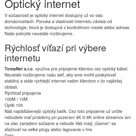
Optický internet
V súčasnosti je optický internet dostupný už vo viac
domácnostiach. Ponuka a vlastnosti internetu závisia od
technológie, ktorá je dostupná v konkrétnom meste alebo adrese.
Naše pokrytie neustále rozširujeme.
Rýchlosť víťazí pri výbere
internetu
TomaNet s.r.o
. využíva pre pripojenie klientov cez optický kábel.
Neustále rozširujeme našu sieť, aby sme mohli poskytovať
stabilný a stále rýchlejší internet našim klientom v čo najširšej
oblasti.
Rýchlosť pripojenia
100M / 10M
Optik 100
Náš najobľúbenejší optický balík. Cez toto pripojenie už určite
nebudete mať problémy pri pozeraní 4K či 8K online streamov ani
na viac zariadení súčasne a nebude Váš malý „Gamer“ sa
sťažovať na veľké pingy alebo lagovanie v hre.
Data