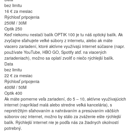
bez limitu
16 €
za mesiac
Rýchlosť pripojenia
250M / 30M
Optik 250
Keď niekomu nestačí balík OPTIK 100 je tu náš optický balík. Ak
zvyčajne sťahujete veľké súbory z internetu, alebo ak máte
viacero zariadení, ktoré aktívne využívajú internet súčasne (napr.
používate YouTube, HBO GO, Spotify atď. na viacerých
zariadeniach), možno sa oplatí zvoliť o niečo rýchlejší balík.
Data
bez limitu
22 €
za mesiac
Rýchlosť pripojenia
400M / 50M
Optik 400
Ak máte pomerne veľa zariadení, do 5 – 10, aktívne využívajúcich
internet (napríklad malá alebo stredne veľká kancelária), s
nepretržitým sťahovaním a nahrávaním a presúvaním väčších
súborov cez internet, možno by stálo za zváženie ešte rýchlejší
balík. Rýchlejší internet nie je podľa nás za žiadnych okolností
potrebný.