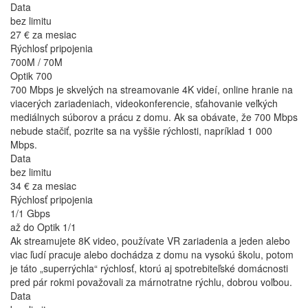
Data
bez limitu
27 €
za mesiac
Rýchlosť pripojenia
700M / 70M
Optik 700
700 Mbps je skvelých na streamovanie 4K videí, online hranie na
viacerých zariadeniach, videokonferencie, sťahovanie veľkých
mediálnych súborov a prácu z domu. Ak sa obávate, že 700 Mbps
nebude stačiť, pozrite sa na vyššie rýchlosti, napríklad 1 000
Mbps.
Data
bez limitu
34 €
za mesiac
Rýchlosť pripojenia
1/1 Gbps
až do Optik 1/1
Ak streamujete 8K video, používate VR zariadenia a jeden alebo
viac ľudí pracuje alebo dochádza z domu na vysokú školu, potom
je táto „superrýchla“ rýchlosť, ktorú aj spotrebiteľské domácnosti
pred pár rokmi považovali za márnotratne rýchlu, dobrou voľbou.
Data