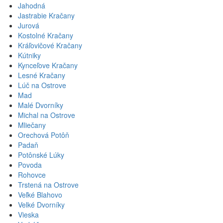
Jahodná
Jastrabie Kračany
Jurová
Kostolné Kračany
Kráľovičové Kračany
Kútniky
Kynceľove Kračany
Lesné Kračany
Lúč na Ostrove
Mad
Malé Dvorníky
Michal na Ostrove
Mliečany
Orechová Potôň
Padaň
Potônské Lúky
Povoda
Rohovce
Trstená na Ostrove
Veľké Blahovo
Velké Dvorníky
Vieska