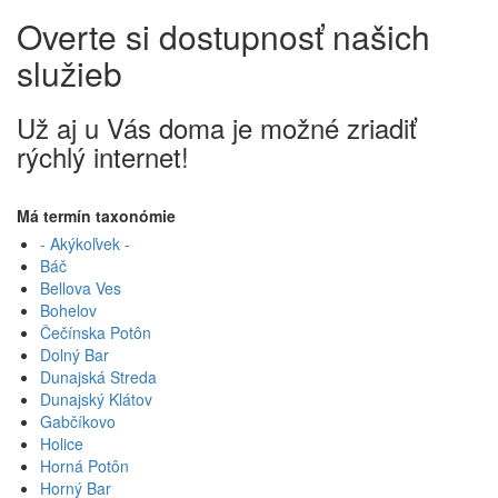
Overte si dostupnosť našich
služieb
Už aj u Vás doma je možné zriadiť
rýchlý internet!
Má termín taxonómie
- Akýkoľvek -
Báč
Bellova Ves
Bohelov
Čečínska Potôn
Dolný Bar
Dunajská Streda
Dunajský Klátov
Gabčíkovo
Holice
Horná Potôn
Horný Bar