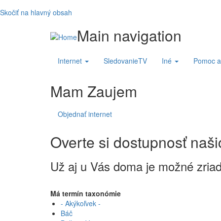
Skočiť na hlavný obsah
Main navigation
Internet
SledovanieTV
Iné
Pomoc a
Mam Zaujem
Objednať internet
Overte si dostupnosť naši
Už aj u Vás doma je možné zriadiť
Má termín taxonómie
- Akýkoľvek -
Báč