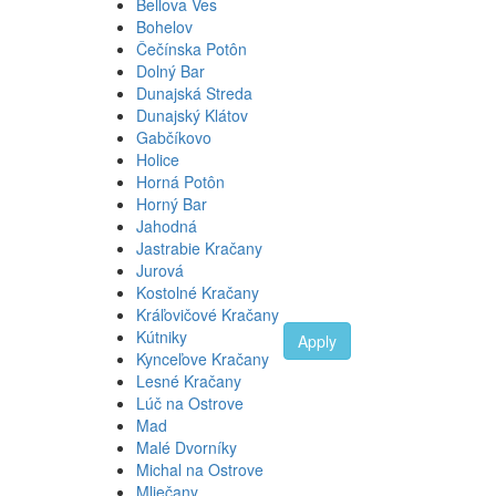
Bellova Ves
Bohelov
Čečínska Potôn
Dolný Bar
Dunajská Streda
Dunajský Klátov
Gabčíkovo
Holice
Horná Potôn
Horný Bar
Jahodná
Jastrabie Kračany
Jurová
Kostolné Kračany
Kráľovičové Kračany
Kútniky
Apply
Kynceľove Kračany
Lesné Kračany
Lúč na Ostrove
Mad
Malé Dvorníky
Michal na Ostrove
Mliečany