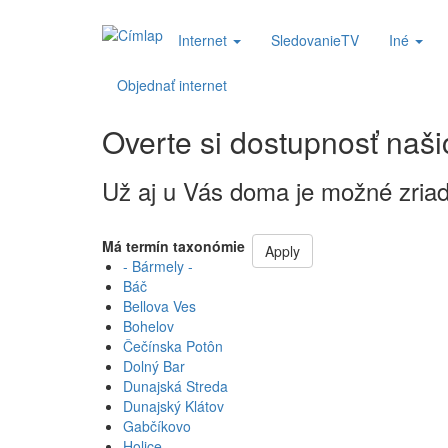
Ugrás
Main
Internet
SledovanieTV
Iné
a
tartalomra
navigation
Objednať internet
Mam
Zaujem
Overte si dostupnosť naši
Už aj u Vás doma je možné zriadiť
Má termín taxonómie
Apply
- Bármely -
Báč
Bellova Ves
Bohelov
Čečínska Potôn
Dolný Bar
Dunajská Streda
Dunajský Klátov
Gabčíkovo
Holice