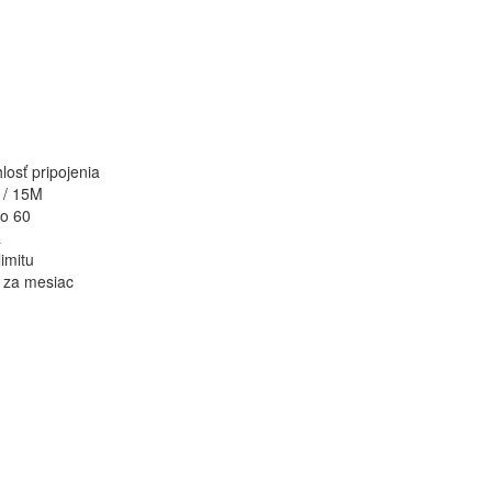
losť pripojenia
 / 15M
o 60
a
limitu
€
za mesiac