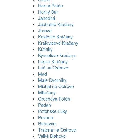
Horná Potôn
Horný Bar
Jahodná
Jastrabie Kračany
Jurová
Kostolné Kračany
Kráľovičové Kračany
Kútniky
Kynceľove Kračany
Lesné Kračany
Lúč na Ostrove
Mad
Malé Dvorníky
Michal na Ostrove
Mliečany
Orechová Potôň
Padaň
Potônské Lúky
Povoda
Rohovce
Trstená na Ostrove
Veľké Blahovo