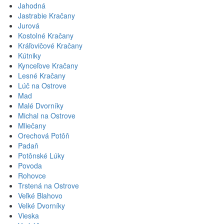
Jahodná
Jastrabie Kračany
Jurová
Kostolné Kračany
Kráľovičové Kračany
Kútniky
Kynceľove Kračany
Lesné Kračany
Lúč na Ostrove
Mad
Malé Dvorníky
Michal na Ostrove
Mliečany
Orechová Potôň
Padaň
Potônské Lúky
Povoda
Rohovce
Trstená na Ostrove
Veľké Blahovo
Velké Dvorníky
Vieska