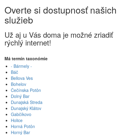
Overte si dostupnosť našich
služieb
Už aj u Vás doma je možné zriadiť
rýchlý internet!
Má termín taxonómie
- Bármely -
Báč
Bellova Ves
Bohelov
Čečínska Potôn
Dolný Bar
Dunajská Streda
Dunajský Klátov
Gabčíkovo
Holice
Horná Potôn
Horný Bar