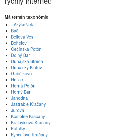
rýchlý internet!
Má termín taxonómie
- Akýkoľvek -
Báč
Bellova Ves
Bohelov
Čečínska Potôn
Dolný Bar
Dunajská Streda
Dunajský Klátov
Gabčíkovo
Holice
Horná Potôn
Horný Bar
Jahodná
Jastrabie Kračany
Jurová
Kostolné Kračany
Kráľovičové Kračany
Kútniky
Kynceľove Kračany