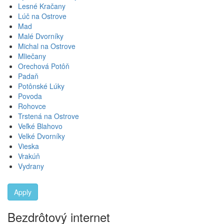
Lesné Kračany
Lúč na Ostrove
Mad
Malé Dvorníky
Michal na Ostrove
Mliečany
Orechová Potôň
Padaň
Potônské Lúky
Povoda
Rohovce
Trstená na Ostrove
Veľké Blahovo
Velké Dvorníky
Vieska
Vrakúň
Vydrany
Apply
Bezdrôtový internet