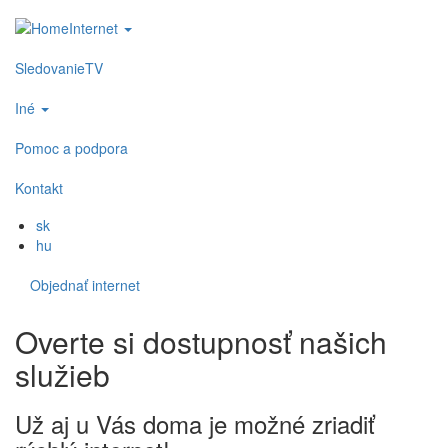
Skočiť
Internet
na
Main
hlavný
navigation
SledovanieTV
obsah
Iné
Pomoc a podpora
Kontakt
sk
hu
Objednať internet
Mam
Zaujem
Overte si dostupnosť našich
služieb
Už aj u Vás doma je možné zriadiť